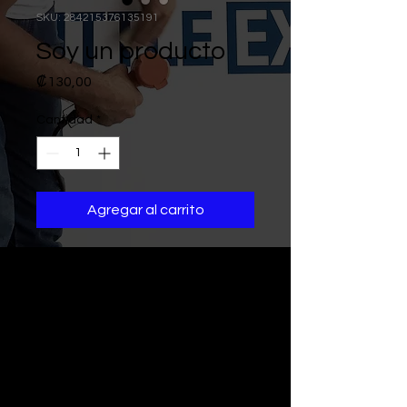
SKU: 284215376135191
Soy un producto
Precio
₡130,00
Cantidad
*
Agregar al carrito
Soy la descripción de un 
producto. Soy el lugar ideal 
para agregar detalles sobre tu 
producto, así como tamaño, 
materiales, instrucciones de 
cuidado y de limpieza.